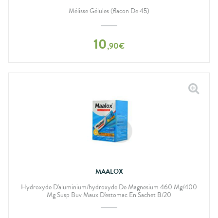
Mélisse Gélules (flacon De 45)
10
,
90
€
MAALOX
Hydroxyde D'aluminium/hydroxyde De Magnesium 460 Mg/400
Mg Susp Buv Maux D'estomac En Sachet B/20