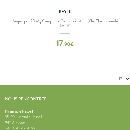
BAYER
Mopralpro 20 Mg Comprimé Gastro-résistant (film Thermosoudé
De 14)
17
,
90
€
NOUS RENCONTRER
Pharmacie Raspail
35-39, rue Emile Raspail
94110
Arcueil
Tel :
01 45 47 20 99