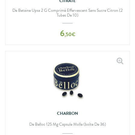
CITRATE
lourdes
Gencives
De Betaine Upsa 2 G Comprimé Effervescent Sans Sucre Citron (2
Hygiène
Tubes De 10)
bucco-
dentaire
6
,
50
€
CHARBON
De Belloc 125 Mg Capsule Molle (boîte De 36)