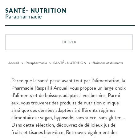
Etendre
Etendre
L'ACTUALITÉ
MESSAGERIE
vomissements
Mycoses
INTIMITÉ
stress
Compléments
CORPS-
INFORMATIONS
SANTÉ
SÉCURISÉE
Trousse à
alimentaires
CHEVEUX
UTILES
Spasmes
Piqûres
SANTÉ- NUTRITION
Vitamines
INTIMITÉ
Soins
pharmacie
Etendre
VIDÉOS DE
SCAN
dentaires
- fatigue
Dispositifs
Cheveux
Parapharmacie
PHARMACIES
Premiers soins
Vermifuges
DISPOSITIFS
D’ORDONNANCE
Sécheresses
MATÉRIEL ET
médicaux
Etendre
DE GARDE
MÉDICAUX
ACCESSOIRES
Corps
Verrues
Troubles
VOTRE
Trousse à
urinaires
MUSCLES -
Homme
Etendre
APPLICATION
ARTICULATIONS
pharmacie
DE SANTÉ
Solaire
FILTRER
NUTRITION
Douleurs
Etendre
Visage
articulaires
OPHTALMOLOGIE
Prévention
Etendre
Douleurs
cardio-
Conjonctivites
OREILLES
musculaires
vasculaire
Accueil
>
Parapharmacie
>
SANTÉ- NUTRITION
>
Boissons et Aliments
Etendre
- NEZ -
Irritations
GORGE
Lavages
Maux
SANTÉ-
Parce que la santé passe avant tout par l’alimentation, la
Etendre
oculaires
NUTRITION
de gorge
Pharmacie Raspail à Arcueil vous propose un large choix
Sécheresses
Boissons
Rhumes
SEVRAGE
Etendre
d’aliments et de boissons adaptés à vos besoins. Parmi
des yeux
TABAGIQUE
- état
et
Aliments
grippaux
eux, vous trouverez des produits de nutrition clinique
Gommes
SOINS
Etendre
DENTAIRES
Toux
ainsi que des denrées adaptées à différents régimes
Pastilles
grasses
alimentaires : vegan, hyposodé, sans sucre, sans gluten...
TROUBLES DE
Soins
Etendre
Patchs
dentaires
Toux
LA
Dans cette sélection, découvrez de délicieux jus de
CIRCULATION
sèches
Sprays
Bains de
fruits et tisanes bien-être. Retrouvez également des
Jambes
bouche