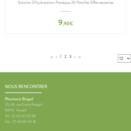
Solution D'hydratation Pastèque 20 Pastilles Effervescentes
9
,
90
€
‹‹
‹
1
2
3
›
››
NOUS RENCONTRER
Pharmacie Raspail
35-39, rue Emile Raspail
94110
Arcueil
Tel :
01 45 47 20 99
Fax :
01 46 65 40 81