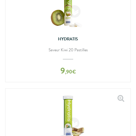
HYDRATIS
Saveur Kiwi 20 Pastilles
9
,
90
€