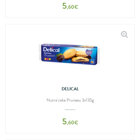
5
,
60
€
DELICAL
Nutra’cake Pruneau 3x135g
5
,
60
€