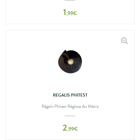
1
,
99
€
REGALIS PHITEST
Régalis Phitest Réglisse Au Mètre
2
,
99
€