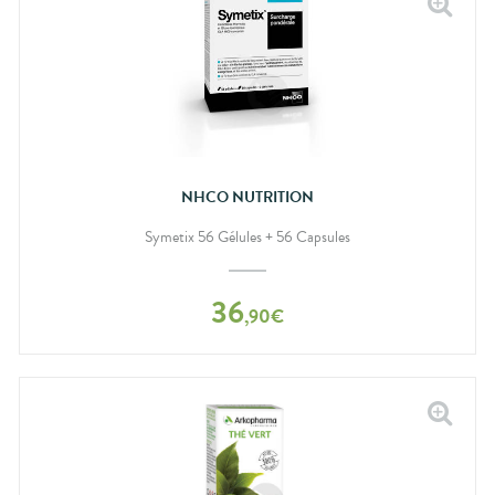
NHCO NUTRITION
Symetix 56 Gélules + 56 Capsules
36
,
90
€