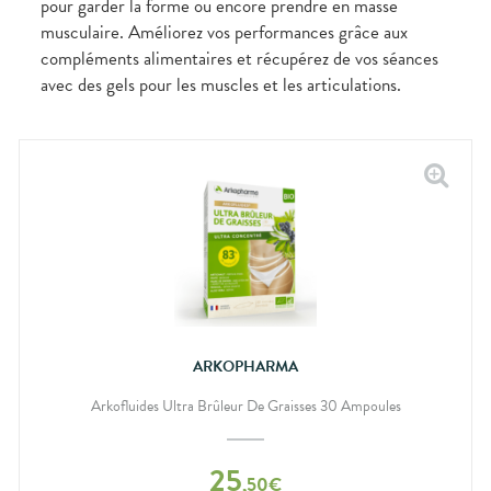
pour garder la forme ou encore prendre en masse
lourdes
Gencives
musculaire. Améliorez vos performances grâce aux
Hygiène
compléments alimentaires et récupérez de vos séances
bucco-
dentaire
avec des gels pour les muscles et les articulations.
ARKOPHARMA
Arkofluides Ultra Brûleur De Graisses 30 Ampoules
25
,
50
€