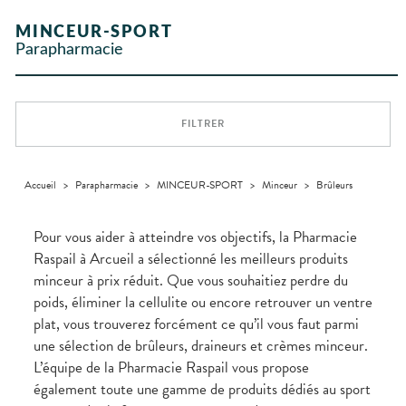
Etendre
Etendre
L'ACTUALITÉ
MESSAGERIE
vomissements
Mycoses
INTIMITÉ
stress
Compléments
CORPS-
INFORMATIONS
SANTÉ
SÉCURISÉE
Trousse à
alimentaires
CHEVEUX
UTILES
Spasmes
Piqûres
MINCEUR-SPORT
Vitamines
INTIMITÉ
Soins
pharmacie
Etendre
VIDÉOS DE
SCAN
dentaires
- fatigue
Dispositifs
Cheveux
Parapharmacie
PHARMACIES
Premiers soins
Vermifuges
DISPOSITIFS
D’ORDONNANCE
Sécheresses
MATÉRIEL ET
médicaux
Etendre
DE GARDE
MÉDICAUX
ACCESSOIRES
Corps
Verrues
Troubles
VOTRE
Trousse à
urinaires
MUSCLES -
Homme
Etendre
APPLICATION
ARTICULATIONS
pharmacie
DE SANTÉ
Solaire
FILTRER
NUTRITION
Douleurs
Etendre
Visage
articulaires
OPHTALMOLOGIE
Prévention
Etendre
Douleurs
cardio-
Conjonctivites
OREILLES
musculaires
vasculaire
Accueil
>
Parapharmacie
>
MINCEUR-SPORT
>
Minceur
>
Brûleurs
Etendre
- NEZ -
Irritations
GORGE
Lavages
Maux
SANTÉ-
Pour vous aider à atteindre vos objectifs, la Pharmacie
Etendre
oculaires
NUTRITION
de gorge
Raspail à Arcueil a sélectionné les meilleurs produits
Sécheresses
Boissons
Rhumes
SEVRAGE
Etendre
minceur à prix réduit. Que vous souhaitiez perdre du
des yeux
TABAGIQUE
- état
et
Aliments
grippaux
poids, éliminer la cellulite ou encore retrouver un ventre
Gommes
SOINS
Etendre
DENTAIRES
Toux
plat, vous trouverez forcément ce qu’il vous faut parmi
Pastilles
grasses
une sélection de brûleurs, draineurs et crèmes minceur.
TROUBLES DE
Soins
Etendre
Patchs
dentaires
Toux
LA
L’équipe de la Pharmacie Raspail vous propose
CIRCULATION
sèches
Sprays
Bains de
également toute une gamme de produits dédiés au sport
Jambes
bouche