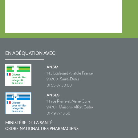
EN ADÉQUATION AVEC
ANSM
143 boulevard Anatole France
93200
Saint-Denis
01 55 87 30 00
ANSES
14 rue Pierre et Marie Curie
94701
Maisons-Alfort Cedex
01 49 77 13 50
MINISTÈRE DE LA SANTÉ
ORDRE NATIONAL DES PHARMACIENS