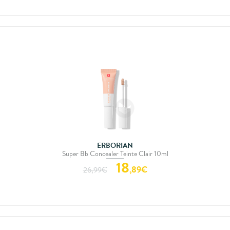
ERBORIAN
Super Bb Concealer Teinte Clair 10ml
18
,
89
€
26,99
€