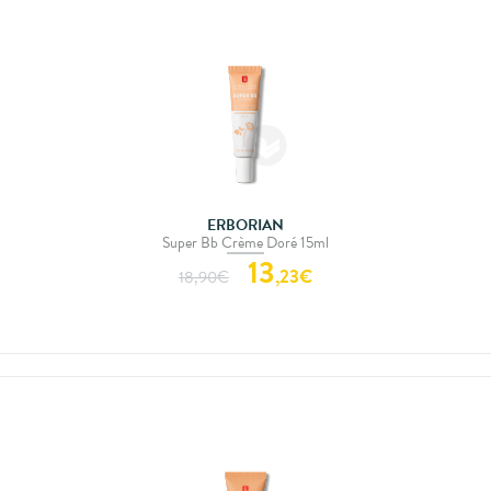
ERBORIAN
Super Bb Crème Doré 15ml
13
,
23
€
18,90
€