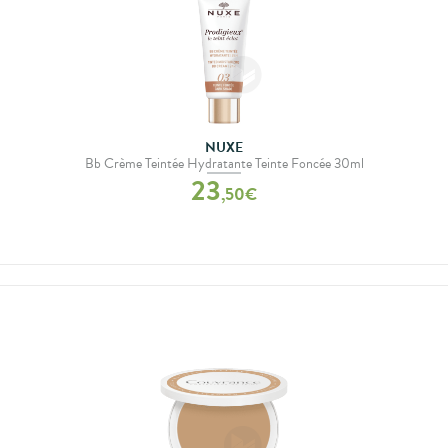
NUXE
Bb Crème Teintée Hydratante Teinte Foncée 30ml
23
,
50
€