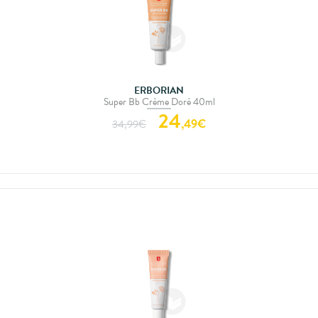
ERBORIAN
Super Bb Crème Doré 40ml
24
,
49
€
34,99
€