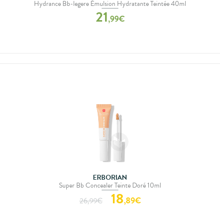
Hydrance Bb-legere Émulsion Hydratante Teintée 40ml
21
,
99
€
ERBORIAN
Super Bb Concealer Teinte Doré 10ml
18
,
89
€
26,99
€