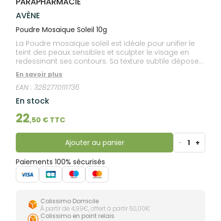
PARAPHARMACIE
lourdes
Gencives
AVÈNE
Hygiène
bucco-
Poudre Mosaïque Soleil 10g
dentaire
La Poudre mosaïque soleil est idéale pour unifier le
teint des peaux sensibles et sculpter le visage en
redessinant ses contours. Sa texture subtile dépose
un voile soyeux sur la peau. Poudre visage aux
En savoir plus
nuances brunes et dorées, elle fixe le maquillage, et
EAN :
3282770111736
sublime le teint d'un effet hâlé très naturel. Sa formule
haute tenue résiste à l’eau, à la sueur et au transfert.
En stock
Sans parfum, sans conservateur.
22
,
50
€ TTC
Ajouter au panier
-
1
+
Paiements 100% sécurisés
Colissimo Domicile
À partir de 4,99€, offert à partir 50,00€
Colissimo en point relais