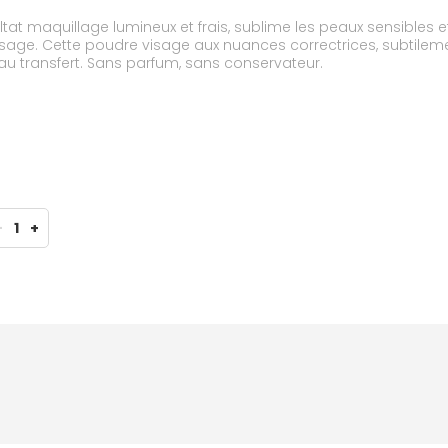
tat maquillage lumineux et frais, sublime les peaux sensibles 
sage. Cette poudre visage aux nuances correctrices, subtilement i
t au transfert. Sans parfum, sans conservateur.
-
1
+