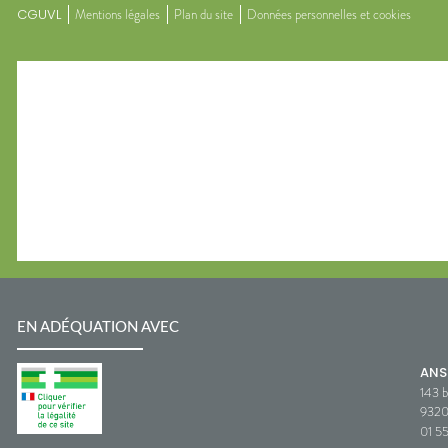
CGUVL
Mentions légales
Plan du site
Données personnelles et cookies
EN ADÉQUATION AVEC
AN
143 b
932
01 5