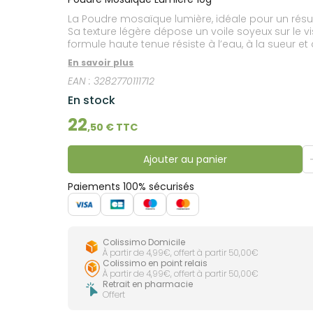
lourdes
Gencives
La Poudre mosaïque lumière, idéale pour un résul
Hygiène
Sa texture légère dépose un voile soyeux sur le vi
bucco-
formule haute tenue résiste à l’eau, à la sueur e
dentaire
En savoir plus
EAN :
3282770111712
En stock
22
,
50
€ TTC
Ajouter au panier
Paiements 100% sécurisés
Colissimo Domicile
À partir de 4,99€, offert à partir 50,00€
Colissimo en point relais
À partir de 4,99€, offert à partir 50,00€
Retrait en pharmacie
Offert