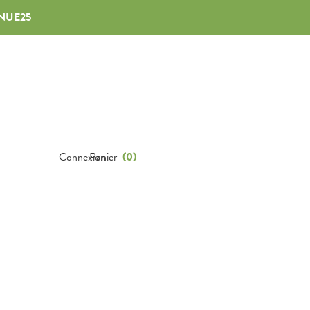
NUE25
Connexion
Panier
(
0
)