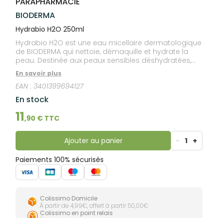
PARAPHARMACIE
lourdes
Gencives
BIODERMA
Hygiène
bucco-
Hydrabio H2O 250ml
dentaire
Hydrabio H2O est une eau micellaire dermatologique
de BIODERMA qui nettoie, démaquille et hydrate la
peau. Destinée aux peaux sensibles déshydratées,
elle élimine impuretés et pollution pour une peau
En savoir plus
douce et éclatante.
EAN :
3401399694127
En stock
11
,
90
€ TTC
Ajouter au panier
-
1
+
Paiements 100% sécurisés
Colissimo Domicile
À partir de 4,99€, offert à partir 50,00€
Colissimo en point relais