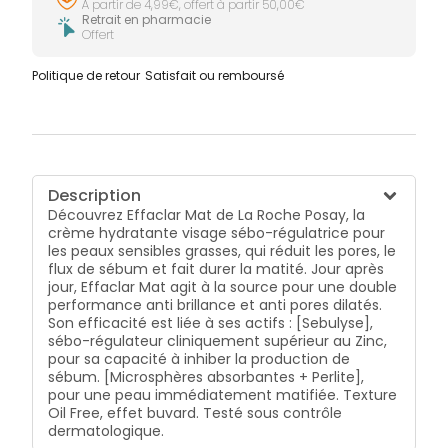
À partir de 4,99€, offert à partir 50,00€
Retrait en pharmacie
Offert
Politique de retour
Satisfait ou remboursé
Description
Découvrez Effaclar Mat de La Roche Posay, la
crème hydratante visage sébo-régulatrice pour
les peaux sensibles grasses, qui réduit les pores, le
flux de sébum et fait durer la matité. Jour après
jour, Effaclar Mat agit à la source pour une double
performance anti brillance et anti pores dilatés.
Son efficacité est liée à ses actifs : [Sebulyse],
sébo-régulateur cliniquement supérieur au Zinc,
pour sa capacité à inhiber la production de
sébum. [Microsphères absorbantes + Perlite],
pour une peau immédiatement matifiée. Texture
Oil Free, effet buvard. Testé sous contrôle
dermatologique.