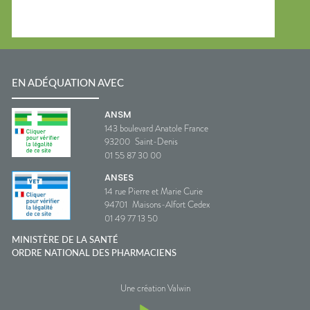
EN ADÉQUATION AVEC
ANSM
143 boulevard Anatole France
93200
Saint-Denis
01 55 87 30 00
ANSES
14 rue Pierre et Marie Curie
94701
Maisons-Alfort Cedex
01 49 77 13 50
MINISTÈRE DE LA SANTÉ
ORDRE NATIONAL DES PHARMACIENS
Une création Valwin