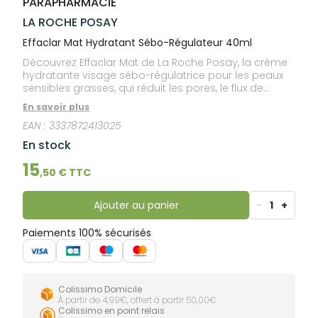
PARAPHARMACIE
lourdes
Gencives
LA ROCHE POSAY
Hygiène
bucco-
Effaclar Mat Hydratant Sébo-Régulateur 40ml
dentaire
Découvrez Effaclar Mat de La Roche Posay, la crème
hydratante visage sébo-régulatrice pour les peaux
sensibles grasses, qui réduit les pores, le flux de
sébum et fait durer la matité. Jour après jour, Effaclar
En savoir plus
Mat agit à la source pour une double performance
EAN :
3337872413025
anti brillance et anti pores dilatés. Son efficacité est
liée à ses actifs : [Sebulyse], sébo-régulateur
En stock
cliniquement supérieur au Zinc, pour sa capacité à
inhiber la production de sébum. [Microsphères
15
,
50
€ TTC
absorbantes + Perlite], pour une peau
immédiatement matifiée. Texture Oil Free, effet
buvard. Testé sous contrôle dermatologique.
Ajouter au panier
-
1
+
Paiements 100% sécurisés
Colissimo Domicile
À partir de 4,99€, offert à partir 50,00€
Colissimo en point relais