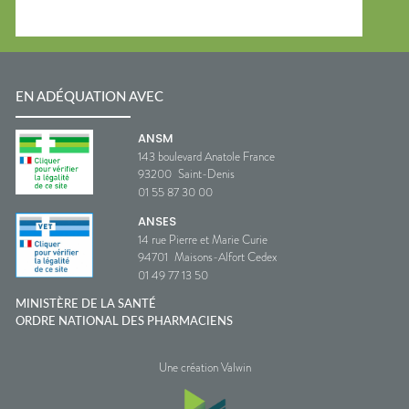
EN ADÉQUATION AVEC
ANSM
143 boulevard Anatole France
93200
Saint-Denis
01 55 87 30 00
ANSES
14 rue Pierre et Marie Curie
94701
Maisons-Alfort Cedex
01 49 77 13 50
MINISTÈRE DE LA SANTÉ
ORDRE NATIONAL DES PHARMACIENS
Une création Valwin