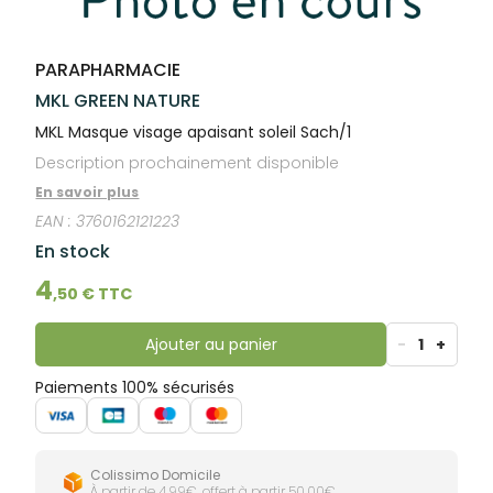
lourdes
Gencives
Hygiène
bucco-
PARAPHARMACIE
dentaire
MKL GREEN NATURE
MKL Masque visage apaisant soleil Sach/1
Description prochainement disponible
En savoir plus
EAN :
3760162121223
En stock
4
,
50
€ TTC
Ajouter au panier
-
1
+
Paiements 100% sécurisés
Colissimo Domicile
À partir de 4,99€, offert à partir 50,00€