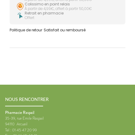
Colissimo en point relais
À partir de 4,99€, offert à partir 50,00€
Retrait en pharmacie
Offert
Politique de retour
Satisfait ou remboursé
NOUS RENCONTRER
Pharmacie Raspail
35-39, rue Emile Raspail
94110
Arcueil
Tel :
01 45 47 20 99