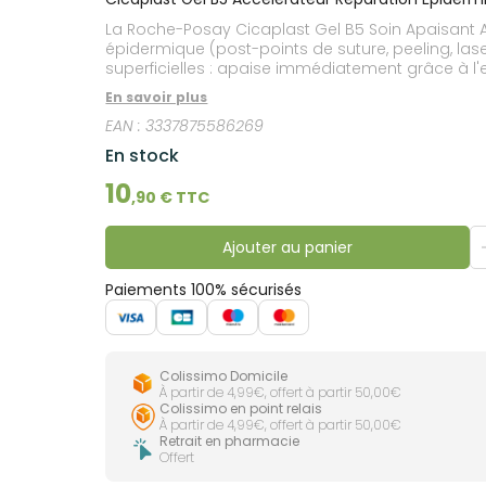
lourdes
Gencives
La Roche-Posay Cicaplast Gel B5 Soin Apaisant Ac
Hygiène
épidermique (post-points de suture, peeling, las
bucco-
superficielles : apaise immédiatement grâce à l
dentaire
grâce au Madécassoside, Cuivre, Zinc, Manganèse,
En savoir plus
résultats de Cicaplast Gel B5 Soin Apaisant Accé
EAN :
3337875586269
En stock
10
,
90
€ TTC
Ajouter au panier
Paiements 100% sécurisés
Colissimo Domicile
À partir de 4,99€, offert à partir 50,00€
Colissimo en point relais
À partir de 4,99€, offert à partir 50,00€
Retrait en pharmacie
Offert