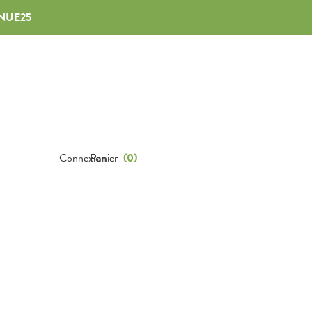
NUE25
Connexion
Panier
(
0
)