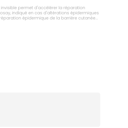
invisible permet d'accélérer la réparation
 Posay, indiqué en cas d'altérations épidermiques
réparation épidermique de la barrière cutanée
grâce au gel siliconé enrichi en glycérine. Les
souplesse et confort.