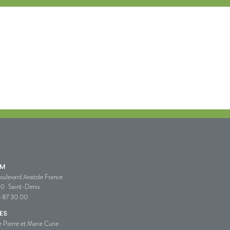
SM
oulevard Anatole France
00
Saint-Denis
5 87 30 00
ES
e Pierre et Marie Curie