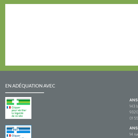
EN ADÉQUATION AVEC
AN
143 b
932
01 5
ANS
14 ru