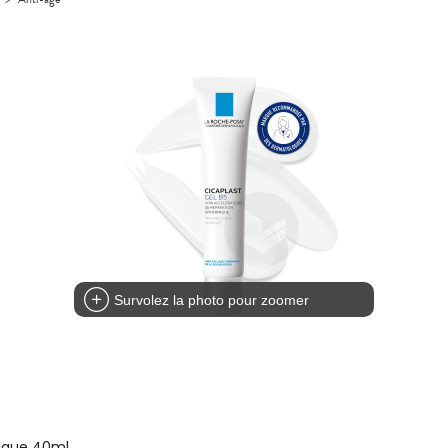
Survolez la photo pour zoomer
mique 40ml