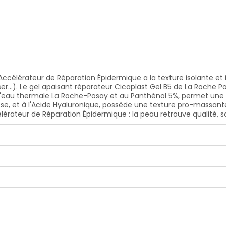
ccélérateur de Réparation Épidermique a la texture isolante et i
er...). Le gel apaisant réparateur Cicaplast Gel B5 de La Roche 
 l'eau thermale La Roche-Posay et au Panthénol 5%, permet une 
, et à l'Acide Hyaluronique, possède une texture pro-massante g
lérateur de Réparation Épidermique : la peau retrouve qualité, s