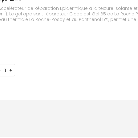
célérateur de Réparation Épidermique a la texture isolante et 
er...). Le gel apaisant réparateur Cicaplast Gel B5 de La Roche
'eau thermale La Roche-Posay et au Panthénol 5%, permet une 
 et à l'Acide Hyaluronique, possède une texture pro-massante 
lérateur de Réparation Épidermique : la peau retrouve qualité, 
-
1
+