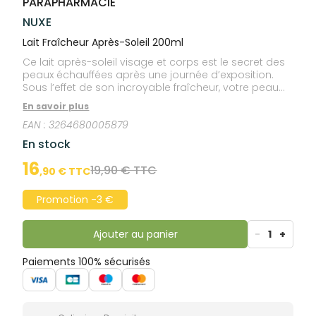
PARAPHARMACIE
lourdes
Gencives
NUXE
Hygiène
bucco-
Lait Fraîcheur Après-Soleil 200ml
dentaire
Ce lait après-soleil visage et corps est le secret des
peaux échauffées après une journée d’exposition.
Sous l’effet de son incroyable fraîcheur, votre peau
est réparée, apaisée et sublimée, votre hâle
En savoir plus
prolongé de 2 semaines. Son parfum d'évasion aux
EAN :
3264680005879
notes d'Orange douce, de Tiaré et de Vanille est une
irrésistible invitation à profiter de l'été. Soin formulé et
En stock
fabriqué en France.
16
19,90 € TTC
,
90
€ TTC
Promotion -3 €
Ajouter au panier
-
1
+
Paiements 100% sécurisés