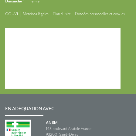
Dimanche
:
Fermé
CGUVL
Mentions légales
Plan du site
Données personnelles et cookies
EN ADÉQUATION AVEC
ANSM
143 boulevard Anatole France
93200
Saint-Denis