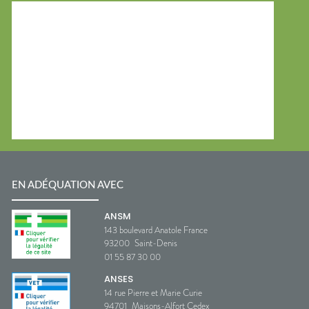
EN ADÉQUATION AVEC
ANSM
143 boulevard Anatole France
93200
Saint-Denis
01 55 87 30 00
ANSES
14 rue Pierre et Marie Curie
94701
Maisons-Alfort Cedex