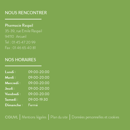
NOUS RENCONTRER
Pharmacie Raspail
35-39, rue Emile Raspail
94110
Arcueil
Tel :
01 45 47 20 99
Fax :
01 46 65 40 81
NOS HORAIRES
Lundi
:
09:00-20:00
Mardi
:
09:00-20:00
Mercredi
:
09:00-20:00
Jeudi
:
09:00-20:00
Vendredi
:
09:00-20:00
Samedi
:
09:00-19:30
Dimanche
:
Fermé
CGUVL
Mentions légales
Plan du site
Données personnelles et cookies