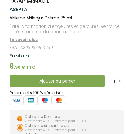
PARAPHARMACIE
lourdes
Gencives
ASEPTA
Hygiène
bucco-
Akileïne Akilenjur Crème 75 ml
dentaire
Évite la formation d'engelures et gerçures. Renforce
la résistance de la peau au froid.
En savoir plus
EAN :
3323037604759
En stock
9
,
90
€ TTC
Ajouter au panier
-
1
+
Paiements 100% sécurisés
Colissimo Domicile
À partir de 4,99€, offert à partir 50,00€
Colissimo en point relais
À partir de 4,99€, offert à partir 50,00€