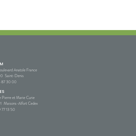
SM
oulevard Anatole France
00
Saint-Denis
5 87 30 00
ES
e Pierre et Marie Curie
1
Maisons-Alfort Cedex
 77 13 50