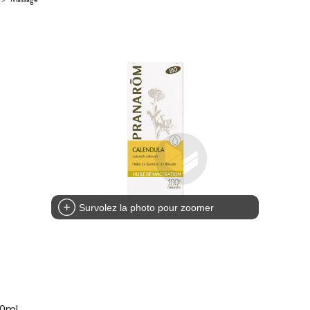
Survolez la photo pour zoomer
50ml