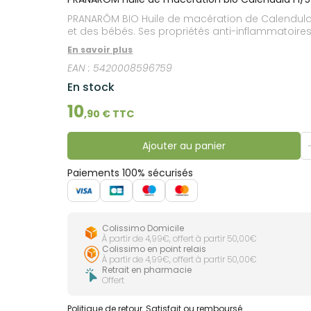
lourdes
Gencives
PRANARÔM BIO Huile de macération de Calendula. L
Hygiène
et des bébés. Ses propriétés anti-inflammatoire
bucco-
dentaire
En savoir plus
EAN :
5420008596759
En stock
10
,
90
€ TTC
Ajouter au panier
Paiements 100% sécurisés
Colissimo Domicile
À partir de 4,99€, offert à partir 50,00€
Colissimo en point relais
À partir de 4,99€, offert à partir 50,00€
Retrait en pharmacie
Offert
Politique de retour
Satisfait ou remboursé