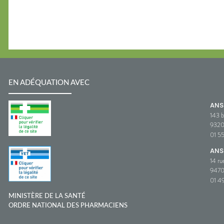
EN ADÉQUATION AVEC
AN
143 b
932
01 5
ANS
14 ru
9470
01 49
MINISTÈRE DE LA SANTÉ
ORDRE NATIONAL DES PHARMACIENS