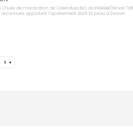
'huile de macération de Calendula BIO de PRANARÔM est l'alliée
s reconnues apportent l'apaisement dont la peau a besoin.
-
1
+