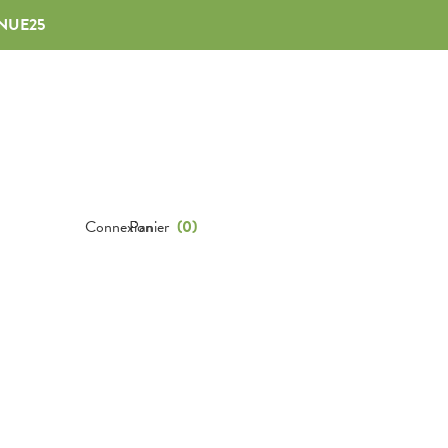
NUE25
Connexion
Panier
(
0
)