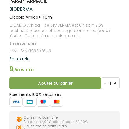
PARAPHARMACIE
lourdes
Gencives
BIODERMA
Hygiène
bucco-
Cicabio Arnica+ 40ml
dentaire
CICABIO Arnica+ de BIODERMA est un soin SOS
destiné à résorber et décongestionner les peaux
lésées. Cette crème apaisante et
décongestionnante atténue les sensations
En savoir plus
d’inconfort cutané, idéale pour les bleus, les coups et
EAN :
3401398303648
les bosses.
En stock
9
,
90
€ TTC
Ajouter au panier
-
1
+
Paiements 100% sécurisés
Colissimo Domicile
À partir de 4,99€, offert à partir 50,00€
Colissimo en point relais