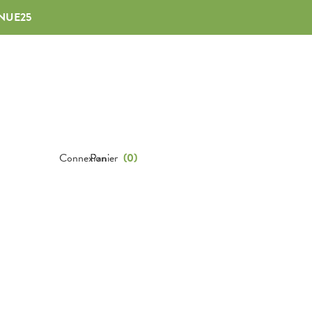
NUE25
Connexion
Panier
(
0
)