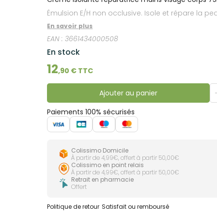
lourdes
Gencives
Émulsion E/H non occlusive. Isole et répare la peau
Hygiène
En savoir plus
bucco-
dentaire
EAN :
3661434000508
En stock
12
,
90
€ TTC
Ajouter au panier
Paiements 100% sécurisés
Colissimo Domicile
À partir de 4,99€, offert à partir 50,00€
Colissimo en point relais
À partir de 4,99€, offert à partir 50,00€
Retrait en pharmacie
Offert
Politique de retour
Satisfait ou remboursé