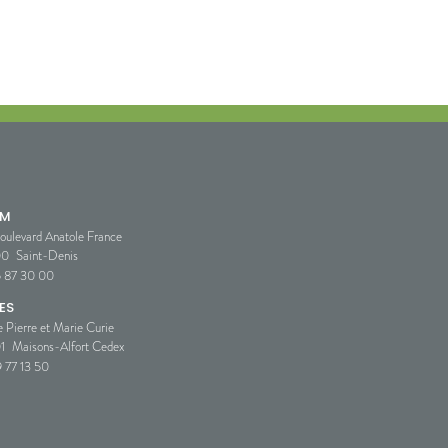
SM
oulevard Anatole France
00
Saint-Denis
5 87 30 00
ES
e Pierre et Marie Curie
1
Maisons-Alfort Cedex
 77 13 50