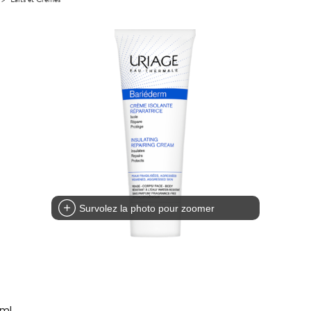
Survolez la photo pour zoomer
5ml