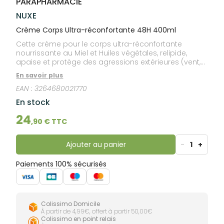
PARAPHARMACIE
lourdes
Gencives
NUXE
Hygiène
bucco-
Crème Corps Ultra-réconfortante 48H 400ml
dentaire
Cette crème pour le corps ultra-réconfortante
nourrissante au Miel et Huiles végétales, relipide,
apaise et protège des agressions extérieures (vent,
froid, ...) les peaux sèches et sensibles. Sa texture
En savoir plus
veloutée pénètre rapidement sans effet gras et offre
EAN :
3264680021770
un confort longue durée 48h. Immédiatement
nourrie, la peau est plus douce et plus souple.
En stock
Apaisée et protégée, elle retrouve tout son confort.
24
,
90
€ TTC
Ajouter au panier
-
1
+
Paiements 100% sécurisés
Colissimo Domicile
À partir de 4,99€, offert à partir 50,00€
Colissimo en point relais