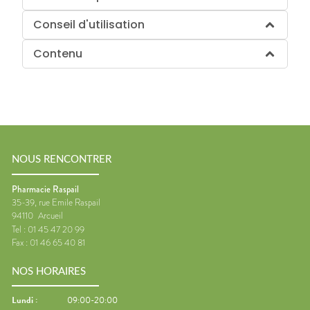
Conseil d'utilisation
Contenu
NOUS RENCONTRER
Pharmacie Raspail
35-39, rue Emile Raspail
94110
Arcueil
Tel :
01 45 47 20 99
Fax :
01 46 65 40 81
NOS HORAIRES
Lundi
:
09:00-20:00