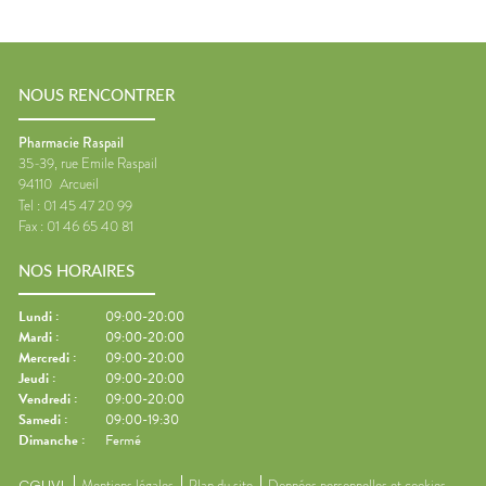
NOUS RENCONTRER
Pharmacie Raspail
35-39, rue Emile Raspail
94110
Arcueil
Tel :
01 45 47 20 99
Fax :
01 46 65 40 81
NOS HORAIRES
Lundi
:
09:00-20:00
Mardi
:
09:00-20:00
Mercredi
:
09:00-20:00
Jeudi
:
09:00-20:00
Vendredi
:
09:00-20:00
Samedi
:
09:00-19:30
Dimanche
:
Fermé
CGUVL
Mentions légales
Plan du site
Données personnelles et cookies