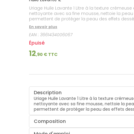
lourdes
Gencives
Uriage Huile Lavante 1 Litre à la texture crémeus
Hygiène
nettoyante avec sa fine mousse, nettoie la peau 
bucco-
permettent de protéger la peau des effets dess
dentaire
En savoir plus
EAN :
3661434006067
Épuisé
12
,
90
€ TTC
Description
Uriage Huile Lavante 1 Litre à la texture créme
nettoyante avec sa fine mousse, nettoie la pea
permettent de protéger la peau des effets des
Composition
Mode d'emploi