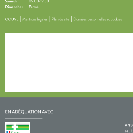
Samedi
:
09:00-19:30
Dimanche
:
Fermé
CGUVL
Mentions légales
Plan du site
Données personnelles et cookies
EN ADÉQUATION AVEC
AN
143 b