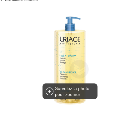
Survolez la photo
pour zoomer