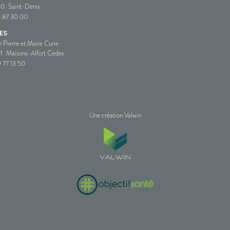
00
Saint-Denis
5 87 30 00
ES
e Pierre et Marie Curie
1
Maisons-Alfort Cedex
 77 13 50
Une création Valwin