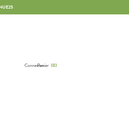
NUE25
Connexion
Panier
(
0
)