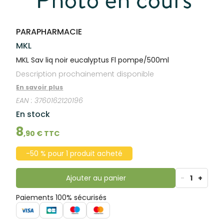
lourdes
Gencives
Hygiène
bucco-
PARAPHARMACIE
dentaire
MKL
MKL Sav liq noir eucalyptus Fl pompe/500ml
Description prochainement disponible
En savoir plus
EAN :
3760162120196
En stock
8
,
90
€ TTC
-50 % pour 1 produit acheté
Ajouter au panier
-
1
+
Paiements 100% sécurisés