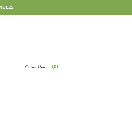
NUE25
Connexion
Panier
(
0
)