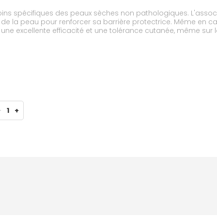
ns spécifiques des peaux sèches non pathologiques. L'associ
 de la peau pour renforcer sa barrière protectrice. Même en cas
ne excellente efficacité et une tolérance cutanée, même sur 
-
1
+