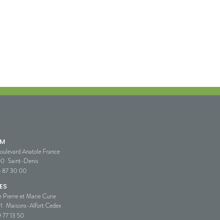
SM
oulevard Anatole France
00
Saint-Denis
5 87 30 00
ES
e Pierre et Marie Curie
1
Maisons-Alfort Cedex
 77 13 50