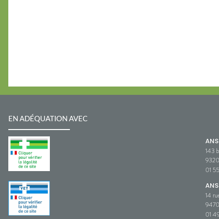
EN ADÉQUATION AVEC
AN
143 b
932
01 5
ANS
14 ru
9470
01 49