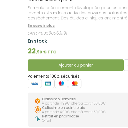
lourdes
Gencives
Formule spécialement développée pour les besoi
Hygiène
lavants extra-doux active les enzymes naturelles
bucco-
dessèchement. Des études cliniques ont montré u
dentaire
En savoir plus
EAN :
4005800631191
En stock
22
,
90
€ TTC
Ajouter au panier
Paiements 100% sécurisés
Colissimo Domicile
À partir de 4,99€, offert à partir 50,00€
Colissimo en point relais
À partir de 4,99€, offert à partir 50,00€
Retrait en pharmacie
Offert