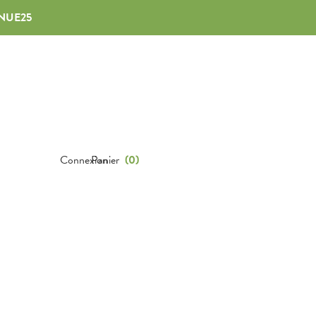
NUE25
Connexion
Panier
(
0
)