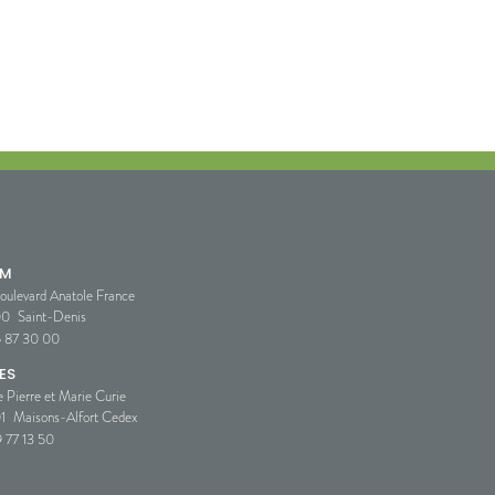
SM
oulevard Anatole France
00
Saint-Denis
5 87 30 00
ES
e Pierre et Marie Curie
1
Maisons-Alfort Cedex
 77 13 50