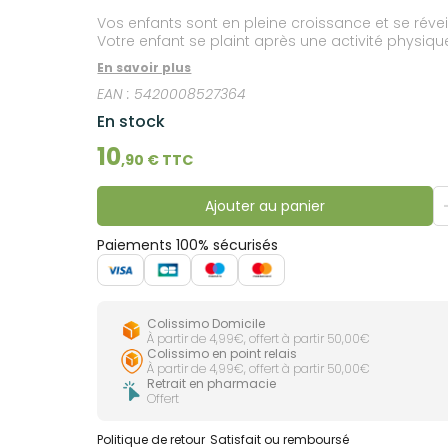
lourdes
Gencives
Vos enfants sont en pleine croissance et se réveil
Votre enfant se plaint après une activité physiq
Hygiène
bucco-
En savoir plus
dentaire
EAN :
5420008527364
En stock
10
,
90
€ TTC
Ajouter au panier
Paiements 100% sécurisés
Colissimo Domicile
À partir de 4,99€, offert à partir 50,00€
Colissimo en point relais
À partir de 4,99€, offert à partir 50,00€
Retrait en pharmacie
Offert
Politique de retour
Satisfait ou remboursé