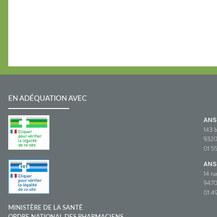
EN ADÉQUATION AVEC
AN
143 b
932
01 5
ANS
14 ru
9470
01 49
MINISTÈRE DE LA SANTÉ