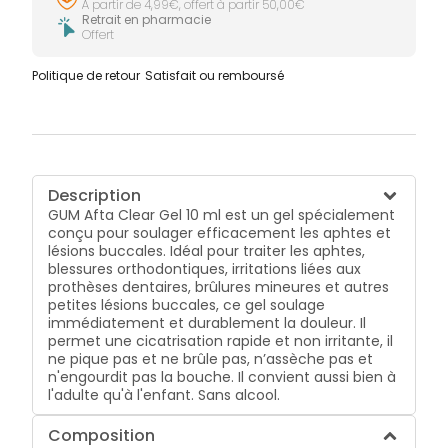
À partir de 4,99€, offert à partir 50,00€
Retrait en pharmacie
Offert
Politique de retour
Satisfait ou remboursé
Description
GUM Afta Clear Gel 10 ml est un gel spécialement
conçu pour soulager efficacement les aphtes et
lésions buccales. Idéal pour traiter les aphtes,
blessures orthodontiques, irritations liées aux
prothèses dentaires, brûlures mineures et autres
petites lésions buccales, ce gel soulage
immédiatement et durablement la douleur. Il
permet une cicatrisation rapide et non irritante, il
ne pique pas et ne brûle pas, n’assèche pas et
n'engourdit pas la bouche. Il convient aussi bien à
l'adulte qu'à l'enfant. Sans alcool.
Composition