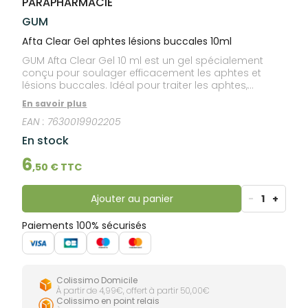
PARAPHARMACIE
lourdes
Gencives
GUM
Hygiène
bucco-
Afta Clear Gel aphtes lésions buccales 10ml
dentaire
GUM Afta Clear Gel 10 ml est un gel spécialement
conçu pour soulager efficacement les aphtes et
lésions buccales. Idéal pour traiter les aphtes,
blessures orthodontiques, irritations liées aux
En savoir plus
prothèses dentaires, brûlures mineures et autres
EAN :
7630019902205
petites lésions buccales, ce gel soulage
immédiatement et durablement la douleur. Il permet
En stock
une cicatrisation rapide et non irritante, il ne pique
pas et ne brûle pas, n’assèche pas et n'engourdit
6
,
50
€ TTC
pas la bouche. Il convient aussi bien à l'adulte qu'à
l'enfant. Sans alcool.
Ajouter au panier
-
1
+
Paiements 100% sécurisés
Colissimo Domicile
À partir de 4,99€, offert à partir 50,00€
Colissimo en point relais