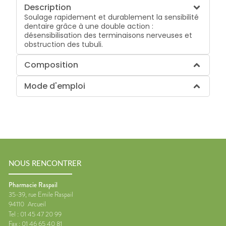
Description
Soulage rapidement et durablement la sensibilité
dentaire grâce à une double action :
désensibilisation des terminaisons nerveuses et
obstruction des tubuli.
Composition
Mode d'emploi
NOUS RENCONTRER
Pharmacie Raspail
35-39, rue Emile Raspail
94110
Arcueil
Tel :
01 45 47 20 99
Fax :
01 46 65 40 81