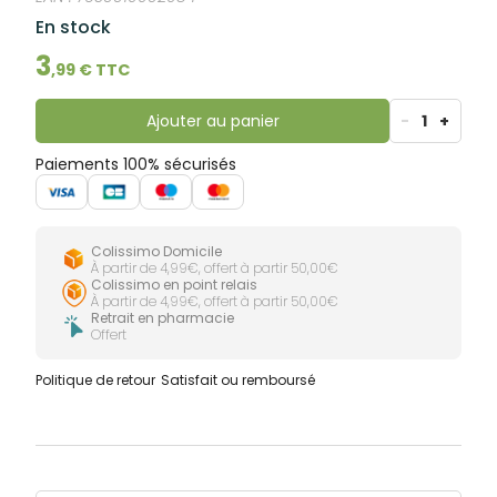
lourdes
Gencives
En stock
Hygiène
3
bucco-
,
99
€ TTC
dentaire
Ajouter au panier
-
1
+
Paiements 100% sécurisés
Colissimo Domicile
À partir de 4,99€, offert à partir 50,00€
Colissimo en point relais
À partir de 4,99€, offert à partir 50,00€
Retrait en pharmacie
Offert
Politique de retour
Satisfait ou remboursé