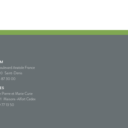
SM
oulevard Anatole France
00
Saint-Denis
5 87 30 00
ES
e Pierre et Marie Curie
1
Maisons-Alfort Cedex
 77 13 50