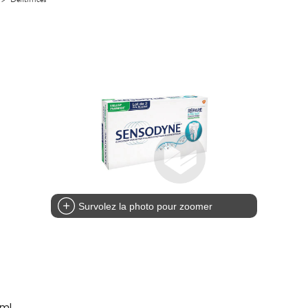
Survolez la photo pour zoomer
5ml