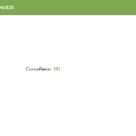
NUE25
Connexion
Panier
(
0
)