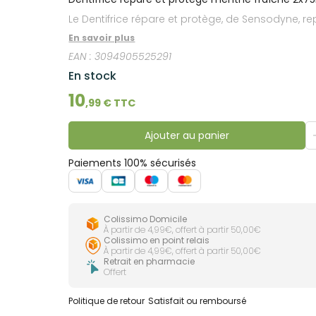
lourdes
Gencives
Le Dentifrice répare et protège, de Sensodyne, rep
Hygiène
En savoir plus
bucco-
dentaire
EAN :
3094905525291
En stock
10
,
99
€ TTC
Ajouter au panier
Paiements 100% sécurisés
Colissimo Domicile
À partir de 4,99€, offert à partir 50,00€
Colissimo en point relais
À partir de 4,99€, offert à partir 50,00€
Retrait en pharmacie
Offert
Politique de retour
Satisfait ou remboursé