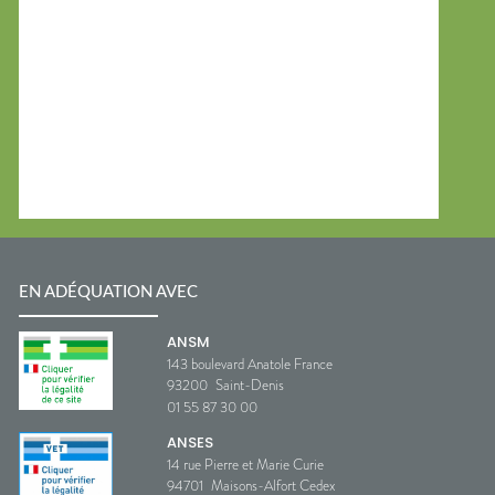
EN ADÉQUATION AVEC
ANSM
143 boulevard Anatole France
93200
Saint-Denis
01 55 87 30 00
ANSES
14 rue Pierre et Marie Curie
94701
Maisons-Alfort Cedex