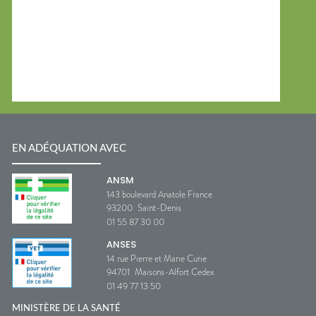
EN ADÉQUATION AVEC
ANSM
143 boulevard Anatole France
93200
Saint-Denis
01 55 87 30 00
ANSES
14 rue Pierre et Marie Curie
94701
Maisons-Alfort Cedex
01 49 77 13 50
MINISTÈRE DE LA SANTÉ