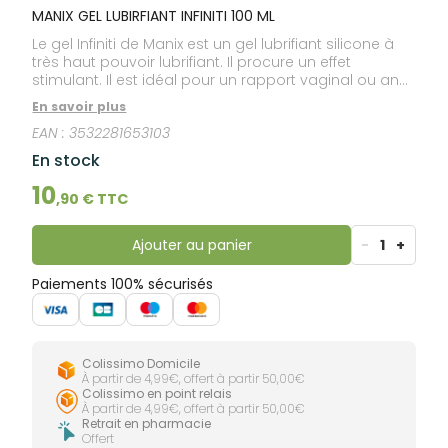
lourdes
Gencives
MANIX GEL LUBIRFIANT INFINITI 100 ML
Hygiène
Le gel Infiniti de Manix est un gel lubrifiant silicone à
bucco-
très haut pouvoir lubrifiant. Il procure un effet
dentaire
stimulant. Il est idéal pour un rapport vaginal ou anal
avec ou sans préservatif.
En savoir plus
EAN :
3532281653103
En stock
10
,
90
€ TTC
Ajouter au panier
-
1
+
Paiements 100% sécurisés
Colissimo Domicile
À partir de 4,99€, offert à partir 50,00€
Colissimo en point relais
À partir de 4,99€, offert à partir 50,00€
Retrait en pharmacie
Offert