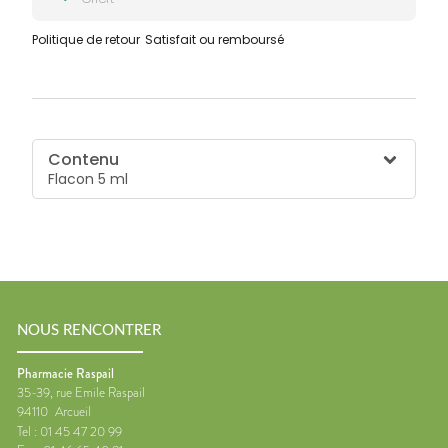
Politique de retour
Satisfait ou remboursé
Contenu
Flacon 5 ml
NOUS RENCONTRER
Pharmacie Raspail
35-39, rue Emile Raspail
94110
Arcueil
Tel :
01 45 47 20 99