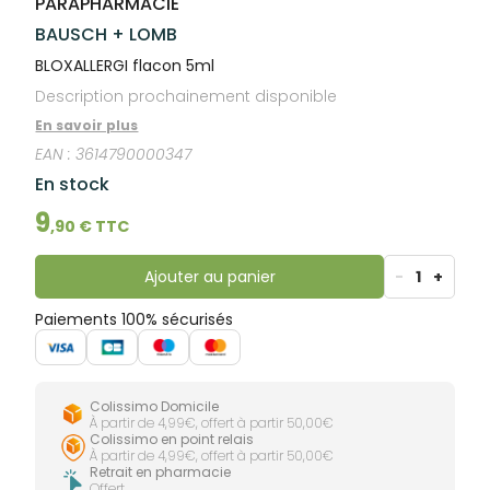
PARAPHARMACIE
lourdes
Gencives
BAUSCH + LOMB
Hygiène
bucco-
BLOXALLERGI flacon 5ml
dentaire
Description prochainement disponible
En savoir plus
EAN :
3614790000347
En stock
9
,
90
€ TTC
Ajouter au panier
-
1
+
Paiements 100% sécurisés
Colissimo Domicile
À partir de 4,99€, offert à partir 50,00€
Colissimo en point relais
À partir de 4,99€, offert à partir 50,00€
Retrait en pharmacie
Offert