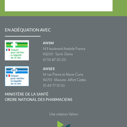
EN ADÉQUATION AVEC
ANSM
143 boulevard Anatole France
93200
Saint-Denis
01 55 87 30 00
ANSES
14 rue Pierre et Marie Curie
94701
Maisons-Alfort Cedex
01 49 77 13 50
MINISTÈRE DE LA SANTÉ
ORDRE NATIONAL DES PHARMACIENS
Une création Valwin