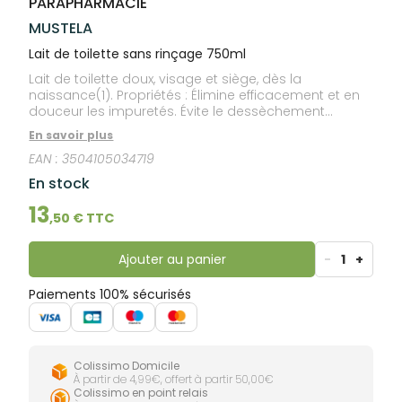
PARAPHARMACIE
lourdes
Gencives
MUSTELA
Hygiène
bucco-
Lait de toilette sans rinçage 750ml
dentaire
Lait de toilette doux, visage et siège, dès la
naissance(1). Propriétés : Élimine efficacement et en
douceur les impuretés. Évite le dessèchement
cutané. Favorise l'hydratation et laisse la peau
En savoir plus
douce. Sécurité garantie dès la naissance : • Testé
EAN :
3504105034719
dermatologiquement. • Haute tolérance cutanée. (1)
Bébés sortis de néonatologie.
En stock
13
,
50
€ TTC
Ajouter au panier
-
1
+
Paiements 100% sécurisés
Colissimo Domicile
À partir de 4,99€, offert à partir 50,00€
Colissimo en point relais