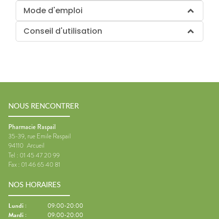
Mode d'emploi
Conseil d'utilisation
NOUS RENCONTRER
Pharmacie Raspail
35-39, rue Emile Raspail
94110
Arcueil
Tel :
01 45 47 20 99
Fax :
01 46 65 40 81
NOS HORAIRES
Lundi
:
09:00-20:00
Mardi
:
09:00-20:00