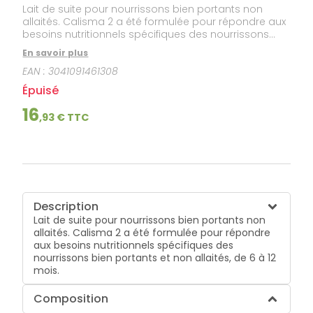
lourdes
Lait de suite pour nourrissons bien portants non
Gencives
allaités. Calisma 2 a été formulée pour répondre aux
Hygiène
besoins nutritionnels spécifiques des nourrissons
bucco-
bien portants et non allaités, de 6 à 12 mois.
dentaire
En savoir plus
EAN :
3041091461308
Épuisé
16
,
93
€ TTC
Description
Lait de suite pour nourrissons bien portants non
allaités. Calisma 2 a été formulée pour répondre
aux besoins nutritionnels spécifiques des
nourrissons bien portants et non allaités, de 6 à 12
mois.
Composition