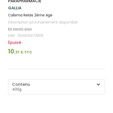
PARAPHARMACIE
lourdes
Gencives
GALLIA
Hygiène
bucco-
Calisma Relais 2ème Age
dentaire
Description prochainement disponible
En savoir plus
EAN :
3041091477668
Épuisé
10
,
37
€ TTC
Contenu
400g