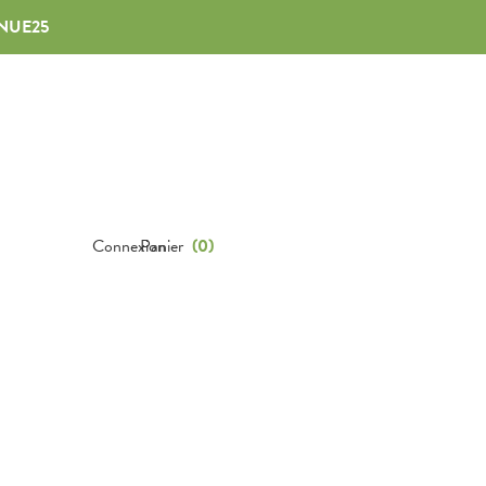
NUE25
Connexion
Panier
(
0
)