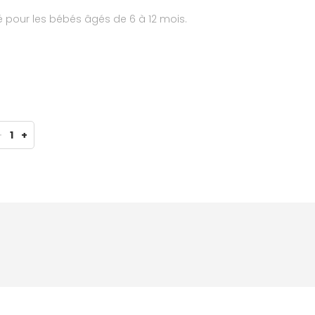
é pour les bébés âgés de 6 à 12 mois.
-
1
+