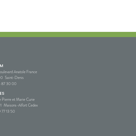
SM
oulevard Anatole France
00
Saint-Denis
5 87 30 00
ES
e Pierre et Marie Curie
1
Maisons-Alfort Cedex
 77 13 50