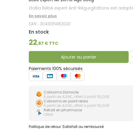
lourdes
Gencives
Gallia Bébé expert Anti-Régurgitations est adapt
Hygiène
En savoir plus
bucco-
dentaire
EAN :
3041091482020
En stock
22
,
67
€ TTC
Ajouter au panier
Paiements 100% sécurisés
Colissimo Domicile
À partir de 4,99€, offert à partir 50,00€
Colissimo en point relais
À partir de 4,99€, offert à partir 50,00€
Retrait en pharmacie
Offert
Politique de retour
Satisfait ou remboursé