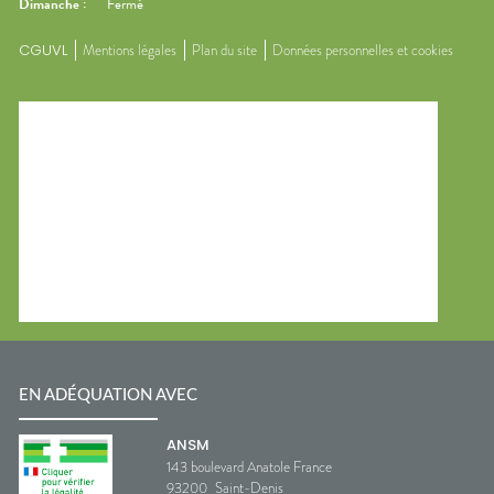
Dimanche
:
Fermé
CGUVL
Mentions légales
Plan du site
Données personnelles et cookies
EN ADÉQUATION AVEC
ANSM
143 boulevard Anatole France
93200
Saint-Denis