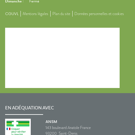
Dimanche
:
Fermé
CGUVL
Mentions légales
Plan du site
Données personnelles et cookies
EN ADÉQUATION AVEC
ANSM
143 boulevard Anatole France
93200
Saint-Denis