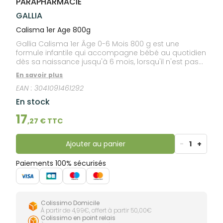
PARAPHARMACIE
lourdes
Gencives
GALLIA
Hygiène
bucco-
Calisma 1er Age 800g
dentaire
Gallia Calisma 1er Âge 0-6 Mois 800 g est une
formule infantile qui accompagne bébé au quotidien
dès sa naissance jusqu'à 6 mois, lorsqu'il n'est pas
allaité. Elle est à base d'une association unique
En savoir plus
d'ingrédients dont la DHA (Oméga 3).
EAN :
3041091461292
En stock
17
,
27
€ TTC
Ajouter au panier
-
1
+
Paiements 100% sécurisés
Colissimo Domicile
À partir de 4,99€, offert à partir 50,00€
Colissimo en point relais