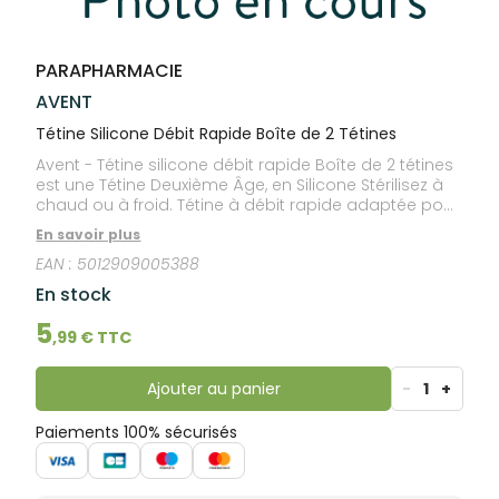
lourdes
Gencives
Hygiène
bucco-
PARAPHARMACIE
dentaire
AVENT
Tétine Silicone Débit Rapide Boîte de 2 Tétines
Avent - Tétine silicone débit rapide Boîte de 2 tétines
est une Tétine Deuxième Âge, en Silicone Stérilisez à
chaud ou à froid. Tétine à débit rapide adaptée pour
mon enfant à partir de 6 mois.
En savoir plus
EAN :
5012909005388
En stock
5
,
99
€ TTC
Ajouter au panier
-
1
+
Paiements 100% sécurisés