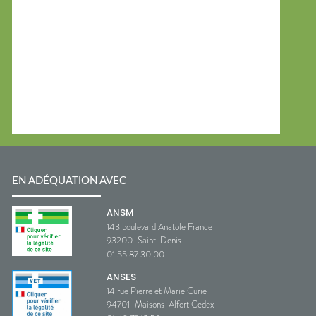
EN ADÉQUATION AVEC
ANSM
143 boulevard Anatole France
93200
Saint-Denis
01 55 87 30 00
ANSES
14 rue Pierre et Marie Curie
94701
Maisons-Alfort Cedex