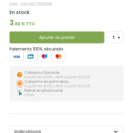
lourdes
EAN :
3400927693199
Gencives
En stock
Hygiène
bucco-
3
dentaire
,
60
€ TTC
Ajouter au panier
-
1
+
Paiements 100% sécurisés
Colissimo Domicile
À partir de 4,99€, offert à partir 50,00€
Colissimo en point relais
À partir de 4,99€, offert à partir 50,00€
Retrait en pharmacie
Offert
Indications