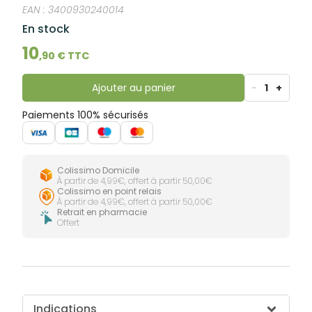
lourdes
EAN :
3400930240014
Gencives
En stock
Hygiène
bucco-
10
dentaire
,
90
€ TTC
Ajouter au panier
-
1
+
Paiements 100% sécurisés
Colissimo Domicile
À partir de 4,99€, offert à partir 50,00€
Colissimo en point relais
À partir de 4,99€, offert à partir 50,00€
Retrait en pharmacie
Offert
Indications