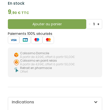
lourdes
En stock
Gencives
Hygiène
9
,
90
€ TTC
bucco-
dentaire
Ajouter au panier
-
1
+
Paiements 100% sécurisés
Colissimo Domicile
À partir de 4,99€, offert à partir 50,00€
Colissimo en point relais
À partir de 4,99€, offert à partir 50,00€
Retrait en pharmacie
Offert
Indications