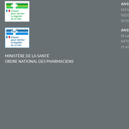
AN
143 b
932
01 5
ANS
14 ru
9470
01 49
MINISTÈRE DE LA SANTÉ
ORDRE NATIONAL DES PHARMACIENS