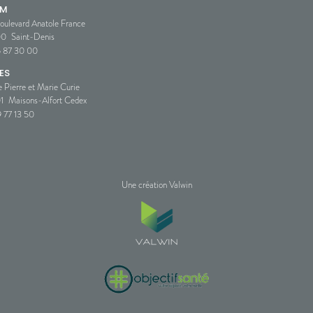
SM
oulevard Anatole France
00
Saint-Denis
5 87 30 00
ES
e Pierre et Marie Curie
1
Maisons-Alfort Cedex
 77 13 50
Une création Valwin