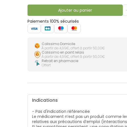
lourdes
Gencives
Ajouter au panier
Hygiène
bucco-
dentaire
Paiements 100% sécurisés
Colissimo Domicile
À partir de 4,99€, offert à partir 50,00€
Colissimo en point relais
À partir de 4,99€, offert à partir 50,00€
Retrait en pharmacie
Offert
Indications
- Pas d'indication référencée
Le médicament n’est pas un produit comme les
relatives aux précautions d’emploi (interaction
Si les symptômes persistent, une consultatio