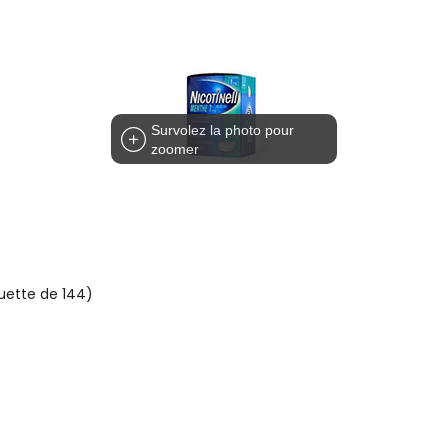
Survolez la photo pour
zoomer
uette de 144)