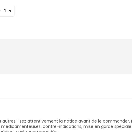
-
1
+
 autres,
lisez attentivement la notice avant de le commander.
s médicamenteuses, contre-indications, mise en garde spéciales, e
n médicale est recommandée.