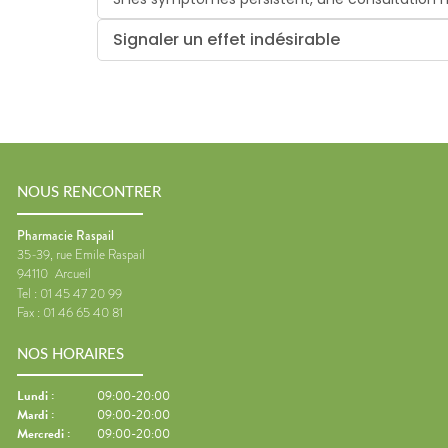
Signaler un effet indésirable
NOUS RENCONTRER
Pharmacie Raspail
35-39, rue Emile Raspail
94110
Arcueil
Tel :
01 45 47 20 99
Fax :
01 46 65 40 81
NOS HORAIRES
Lundi
:
09:00-20:00
Mardi
:
09:00-20:00
Mercredi
:
09:00-20:00