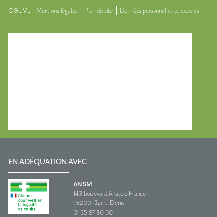
CGUVL
Mentions légales
Plan du site
Données personnelles et cookies
EN ADÉQUATION AVEC
ANSM
143 boulevard Anatole France
93200
Saint-Denis
01 55 87 30 00