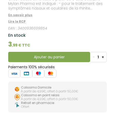
lourdes
Mylan Pharma est indiqué : - pour le traitement des
Gencives
symptômes nasaux et oculaires de la rhinite
Hygiène
allergique saisonnière ou perannuelle, - pour le
bucco-
En savoir plus
traitement des symptômes de l'urticaire chronique
dentaire
Lire le RCP
(urticaire chronique idiopathique). Un avis médical
est recommandé pour l'urticaire chronique
EAN :
3400936699854
idiopathique.
En stock
3
,
99
€ TTC
Ajouter au panier
-
1
+
Paiements 100% sécurisés
Colissimo Domicile
À partir de 4,99€, offert à partir 50,00€
Colissimo en point relais
À partir de 4,99€, offert à partir 50,00€
Retrait en pharmacie
Offert