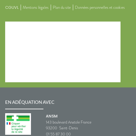
CGUVL
Mentions légales
Plan du site
Données personnelles et cookies
EN ADÉQUATION AVEC
ANSM
143 boulevard Anatole France
93200
Saint-Denis
01 55 87 30 00