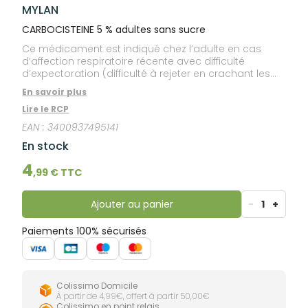
lourdes
MYLAN
Gencives
Hygiène
CARBOCISTEINE 5 % adultes sans sucre
bucco-
Ce médicament est indiqué chez l’adulte en cas
dentaire
d’affection respiratoire récente avec difficulté
d’expectoration (difficulté à rejeter en crachant les
sécrétions bronchiques).
En savoir plus
Lire le RCP
EAN :
3400937495141
En stock
4
,
99
€ TTC
Ajouter au panier
-
1
+
Paiements 100% sécurisés
Colissimo Domicile
À partir de 4,99€, offert à partir 50,00€
Colissimo en point relais