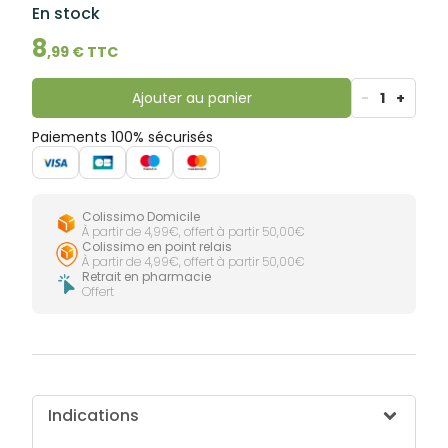
lourdes
En stock
Gencives
Hygiène
8
,
99
€ TTC
bucco-
dentaire
Ajouter au panier
-
1
+
Paiements 100% sécurisés
Colissimo Domicile
À partir de 4,99€, offert à partir 50,00€
Colissimo en point relais
À partir de 4,99€, offert à partir 50,00€
Retrait en pharmacie
Offert
Indications