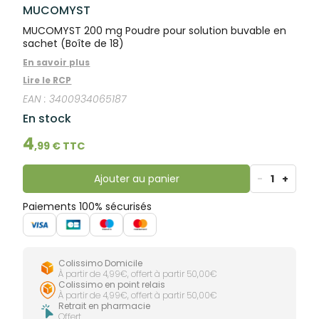
lourdes
MUCOMYST
Gencives
Hygiène
MUCOMYST 200 mg Poudre pour solution buvable en
bucco-
sachet (Boîte de 18)
dentaire
En savoir plus
Lire le RCP
EAN :
3400934065187
En stock
4
,
99
€ TTC
Ajouter au panier
-
1
+
Paiements 100% sécurisés
Colissimo Domicile
À partir de 4,99€, offert à partir 50,00€
Colissimo en point relais
À partir de 4,99€, offert à partir 50,00€
Retrait en pharmacie
Offert