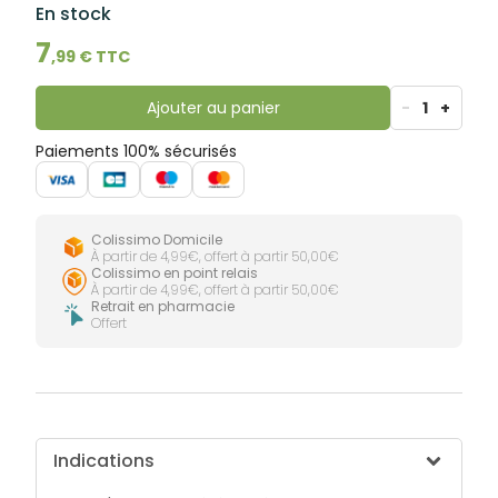
lourdes
En stock
Gencives
7
Hygiène
,
99
€ TTC
bucco-
dentaire
Ajouter au panier
-
1
+
Paiements 100% sécurisés
Colissimo Domicile
À partir de 4,99€, offert à partir 50,00€
Colissimo en point relais
À partir de 4,99€, offert à partir 50,00€
Retrait en pharmacie
Offert
Indications