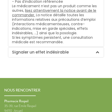
- Pas d'indication référencée
Le médicament n’est pas un produit comme les
autres,
lisez attentivement la notice avant de le
commander.
La notice détaille toutes les
informations relatives aux précautions d’emploi
(interactions médicamenteuses, contre-
indications, mise en garde spéciales, effets
indésirables, …) ainsi que la posologie.
Si les symptômes persistent, une consultation
médicale est recommandée.
Signaler un effet indésirable
NOUS RENCONTRER
Pharmacie Raspail
35-39, rue Emile Raspail
94110
Arcueil