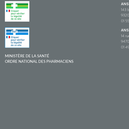
AN
143 b
932
01 5
ANS
14 ru
9470
01 49
MINISTÈRE DE LA SANTÉ
ORDRE NATIONAL DES PHARMACIENS