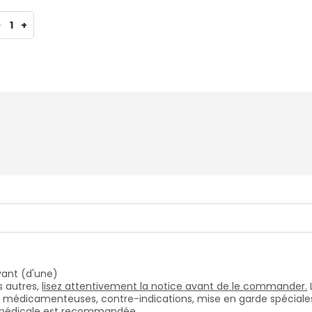
-
1
+
vant (d'une)
 autres,
lisez attentivement la notice avant de le commander.
s médicamenteuses, contre-indications, mise en garde spéciales, e
n médicale est recommandée.