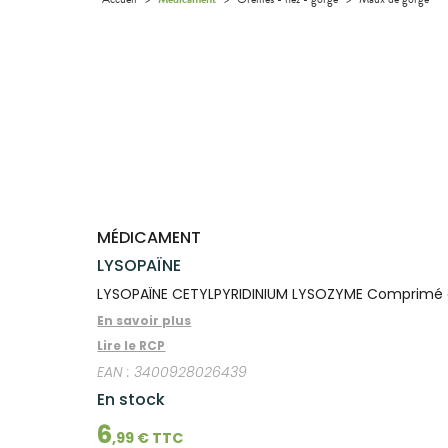
Etendre
Etendre
L'ACTUALITÉ
MESSAGERIE
vomissements
Mycoses
INTIMITÉ
stress
Compléments
CORPS-
INFORMATIONS
SANTÉ
SÉCURISÉE
Trousse à
alimentaires
CHEVEUX
UTILES
Spasmes
Piqûres
Vitamines
INTIMITÉ
Soins
pharmacie
Etendre
VIDÉOS DE
SCAN
dentaires
- fatigue
Dispositifs
Cheveux
PHARMACIES
Premiers soins
Vermifuges
DISPOSITIFS
D’ORDONNANCE
Sécheresses
MATÉRIEL ET
médicaux
Etendre
DE GARDE
MÉDICAUX
ACCESSOIRES
Corps
Verrues
Troubles
VOTRE
Trousse à
urinaires
MUSCLES -
Homme
Etendre
APPLICATION
ARTICULATIONS
pharmacie
DE SANTÉ
Solaire
NUTRITION
Douleurs
Etendre
Visage
articulaires
OPHTALMOLOGIE
Prévention
Etendre
Douleurs
cardio-
Conjonctivites
OREILLES
musculaires
vasculaire
Etendre
- NEZ -
Irritations
GORGE
MÉDICAMENT
Lavages
Maux
SANTÉ-
Etendre
LYSOPAÏNE
oculaires
NUTRITION
de gorge
Sécheresses
LYSOPAÏNE CETYLPYRIDINIUM LYSOZYME Comprimé à s
Boissons
Rhumes
SEVRAGE
Etendre
des yeux
TABAGIQUE
- état
et
En savoir plus
Aliments
grippaux
Gommes
SOINS
Etendre
Lire le RCP
DENTAIRES
Toux
Pastilles
grasses
EAN :
3400928026439
TROUBLES DE
Soins
Etendre
Patchs
dentaires
Toux
LA
En stock
CIRCULATION
sèches
Sprays
Bains de
6
Jambes
bouche
,
99
€ TTC