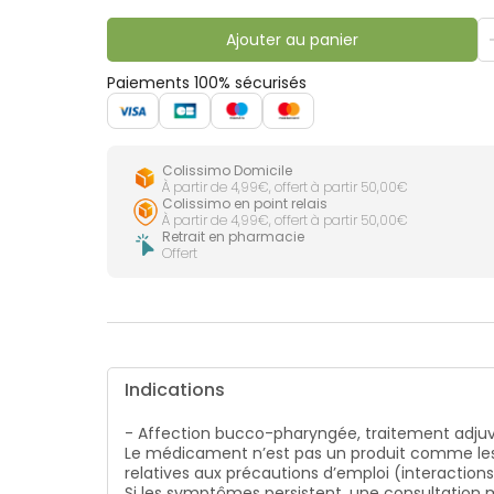
lourdes
Gencives
Ajouter au panier
Hygiène
bucco-
dentaire
Paiements 100% sécurisés
Colissimo Domicile
À partir de 4,99€, offert à partir 50,00€
Colissimo en point relais
À partir de 4,99€, offert à partir 50,00€
Retrait en pharmacie
Offert
Indications
- Affection bucco-pharyngée, traitement adju
Le médicament n’est pas un produit comme les
relatives aux précautions d’emploi (interaction
Si les symptômes persistent, une consultatio