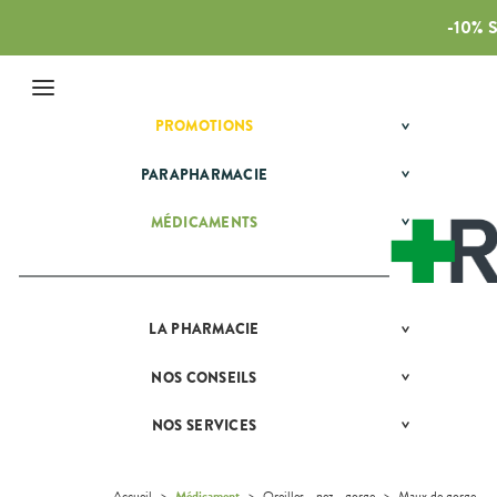
-10%
Menu
PROMOTIONS
BÉBÉ-
Etendre
MAMAN
HYGIÈNE-
PARAPHARMACIE
BÉBÉ-
Etendre
Etendre
INTIMITÉ
MAMAN
MATÉRIEL ET
HYGIÈNE-
Bébé-
MÉDICAMENTS
ALLERGIES
Etendre
Etendre
Etendre
ACCESSOIRES
Maman
INTIMITÉ
Rhinites
AUTRES
Etendre
PHYTO-
MATÉRIEL ET
Hygiène
Etendre
AROMA-
DERMATOLOGIE
Vertiges
ACCESSOIRES
- Bien-
Etendre
BIO
être
DIGESTION
Acné
Auto-tests
MINCEUR-
Etendre
Etendre
SANTÉ-
- TRANSIT
Intimité
SPORT
LA
PHARMACIE
NOS
Etendre
Boutons de
Contention et
NUTRITION
-
GAMMES
DOULEURS
Brûlures
fièvre
Immobilisation
Minceur
PHYTO-
Sexualité
Etendre
Etendre
VÉTÉRINAIRE
d’estomac
- FIÈVRE
AROMA-
NOS
NOS
CONSEILS
NOS
Etendre
Brûlures, coups
Instruments
Sport
Soins
BIO
SPÉCIALITÉS
CONSEILS
VISAGE-
Constipation
Aspirine
de soleil
FORME
et
dentaires
Etendre
SANTÉ
CORPS-
-
Equipements
SANTÉ-
Bio
NOS
NOS SERVICES
PRISE
Etendre
Cuir chevelu
Ibuprofène
Diarrhées
Etendre
CHEVEUX
VITALITÉ
NUTRITION
SERVICES
COMPRENEZ
DE
Maintien à
Phyto-
VOS
RENDEZ-
Paracétamol
Irritations -
Digestion
HOMÉOPATHIE
Seniors
VÉTÉRINAIRE
Boissons et
domicile
Aroma
NOTRE
Etendre
MALADIES
VOUS
démangeaisons
Aliments
ÉQUIPE
Nausées -
Sommeil -
HYGIÈNE-
Orthopédie
Vétérinaire
VISAGE-
Accueil
>
Médicament
>
Oreilles - nez - gorge
>
Maux de gorge