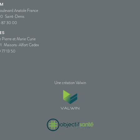
SM
oulevard Anatole France
00
Saint-Denis
5 87 30 00
ES
e Pierre et Marie Curie
1
Maisons-Alfort Cedex
 77 13 50
Une création Valwin