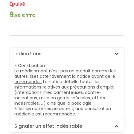
lourdes
Épuisé
Gencives
Hygiène
9
,
90
€ TTC
bucco-
dentaire
Indications
- Constipation
Le médicament n’est pas un produit comme les
autres,
lisez attentivement la notice avant de le
commander.
La notice détaille toutes les
informations relatives aux précautions d’emploi
(interactions médicamenteuses, contre-
indications, mise en garde spéciales, effets
indésirables, …) ainsi que la posologie.
Si les symptômes persistent, une consultation
médicale est recommandée.
Signaler un effet indésirable