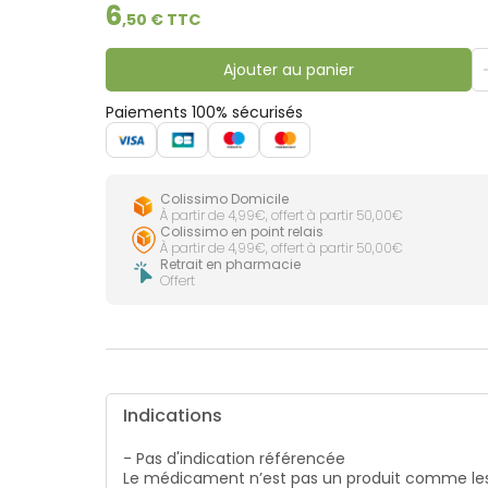
lourdes
6
Gencives
,
50
€ TTC
Hygiène
bucco-
Ajouter au panier
dentaire
Paiements 100% sécurisés
Colissimo Domicile
À partir de 4,99€, offert à partir 50,00€
Colissimo en point relais
À partir de 4,99€, offert à partir 50,00€
Retrait en pharmacie
Offert
Indications
- Pas d'indication référencée
Le médicament n’est pas un produit comme les