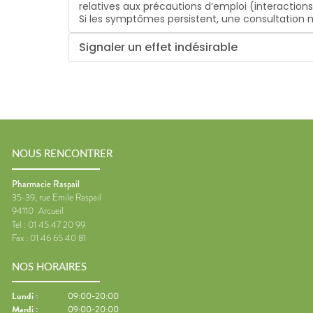
relatives aux précautions d’emploi (interaction
Si les symptômes persistent, une consultatio
Signaler un effet indésirable
NOUS RENCONTRER
Pharmacie Raspail
35-39, rue Emile Raspail
94110
Arcueil
Tel :
01 45 47 20 99
Fax :
01 46 65 40 81
NOS HORAIRES
Lundi
:
09:00-20:00
Mardi
:
09:00-20:00