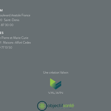
SM
oulevard Anatole France
00
Saint-Denis
5 87 30 00
ES
e Pierre et Marie Curie
1
Maisons-Alfort Cedex
 77 13 50
Une création Valwin