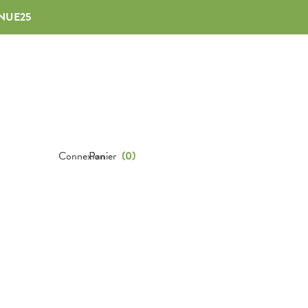
NUE25
Connexion
Panier
(
0
)