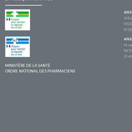
AN
143 b
932
01 5
ANS
14 ru
9470
01 49
MINISTÈRE DE LA SANTÉ
ORDRE NATIONAL DES PHARMACIENS