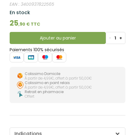
lourdes
EAN :
3400937822565
Gencives
En stock
Hygiène
bucco-
25
dentaire
,
90
€ TTC
Ajouter au panier
-
1
+
Paiements 100% sécurisés
Colissimo Domicile
À partir de 4,99€, offert à partir 50,00€
Colissimo en point relais
À partir de 4,99€, offert à partir 50,00€
Retrait en pharmacie
Offert
Indications