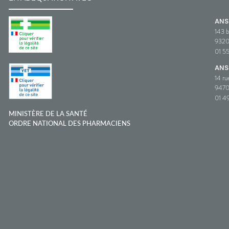
AN
143 b
932
01 5
ANS
14 ru
9470
01 49
MINISTÈRE DE LA SANTÉ
ORDRE NATIONAL DES PHARMACIENS