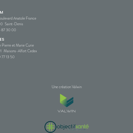
SM
oulevard Anatole France
00
Saint-Denis
5 87 30 00
ES
e Pierre et Marie Curie
1
Maisons-Alfort Cedex
 77 13 50
Une création Valwin